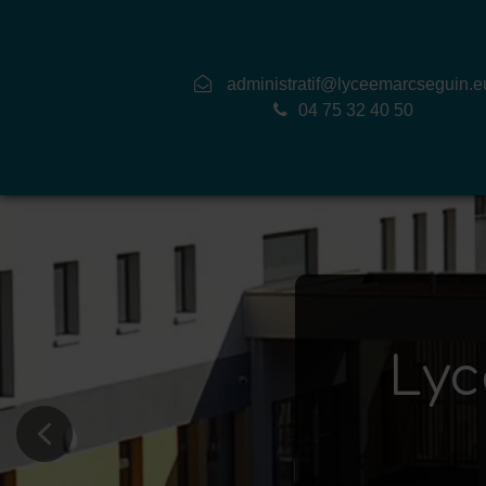
administratif@lyceemarcseguin.e
04 75 32 40 50
Lyc