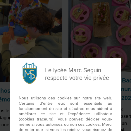
Le lycée Marc Seguin
respecte votre vie privée
Les élèves de 1ère Ba
Pro PIPAC au concour
hos du passé,
Innov’Aliment Bac 20
Nous utilisons des cookies sur notre site web.
moire pour résister
Certains d’entre eux sont essentiels au
fonctionnement du site et d’autres nous aident à
Saviez-vous ce qu’est la «
s le cadre d’un projet
améliorer ce site et l’expérience utilisateur
Fragola bianca » ? Ce dessert
dagogique mené autour de
(cookies traceurs). Vous pouvez décider vous-
spécialement conçu pour un
même si vous autorisez ou non ces cookies. Merci
one Veil et de l’objet d’étude
de noter que, si vous les rejetez, vous risquez de
anniversaire d’enfant, a été