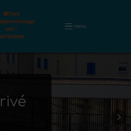
Taxe
'apprentissage
UAI :
0070100W
rivé