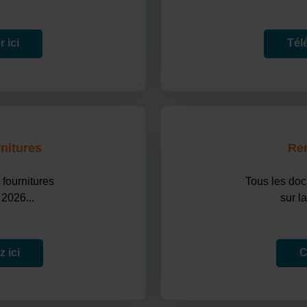
 ici
Tél
rnitures
Ren
 fournitures
Tous les doc
 2026...
sur l
 ici
C