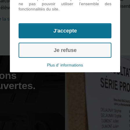
arcours d’un personnage »,
ne pas pouvoir utiliser l’ensemble des
imaginé, développé et présen
s élèves de 1ère MSPC du
…
fonctionnalités du site.
par les élèves de
…
e la suite
Lire la suite
J'accepte
Je refuse
Plus d' informations
ions
uvertes.