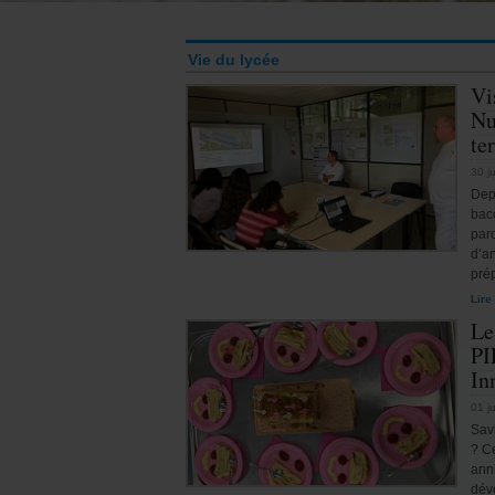
Vie du lycée
Vi
Nu
te
30 j
Dep
bac
parc
d’a
pré
Lire
Le
PI
In
01 j
Sav
? C
anni
dév