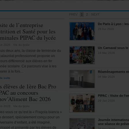
PREV
1
2
NEXT
site de l’entreprise
De Paris à Lyon : le
trition et Santé pour les
28 Avr 2026
rminales PIPAC du lycée
uin 2026
Vie du lycée
Un Carnaval sous le 
uis deux ans, la classe de terminale du
18 Mar 2026
calauréat professionnel propose un
ours différencié aux élèves en fin
nnée scolaire. Ce parcours vise à les
parer à la fois…
Réaménagements et m
06 Mar 2026
 la suite
s élèves de 1ère Bac Pro
PAC au concours
PIPAC : Visite de l’
nov’Aliment Bac 2026
29 Jan 2026
uin 2026
Vie du lycée
iez-vous ce qu’est la « Fragola bianca »
e dessert, spécialement conçu pour un
Journée internationa
versaire d’enfant, a été imaginé,
une séance de préve
eloppé et présenté par les élèves de
25 Nov 2025