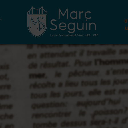
u
d
U