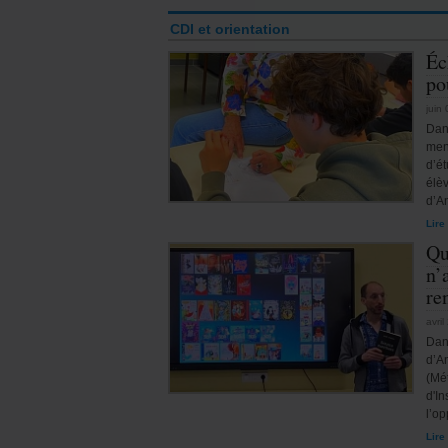
CDI et orientation
Éc
po
juin
Dan
men
d’é
élè
d’A
Lire
Qu
n’
re
avri
Dan
d’A
(Mé
d'In
l’o
Lire