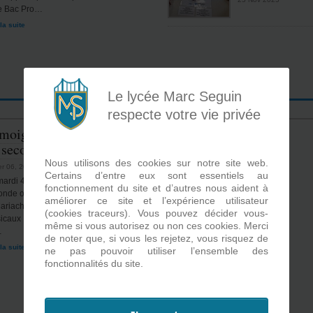
e Bac Pro…
 la suite
Le lycée Marc Seguin
respecte votre vie privée
moignage pour les élèves
 seconde
Nous utilisons des cookies sur notre site web.
ier 06, 2025
Certains d’entre eux sont essentiels au
ardi 4 février 2025, les élèves de
fonctionnement du site et d’autres nous aident à
onde ont assisté au témoignage de Vince
améliorer ce site et l’expérience utilisateur
ariachi, un artiste aux multiples talents
(cookies traceurs). Vous pouvez décider vous-
caux : batteur, guitariste, chanteur... qui
même si vous autorisez ou non ces cookies. Merci
…
de noter que, si vous les rejetez, vous risquez de
 la suite
ne pas pouvoir utiliser l’ensemble des
fonctionnalités du site.