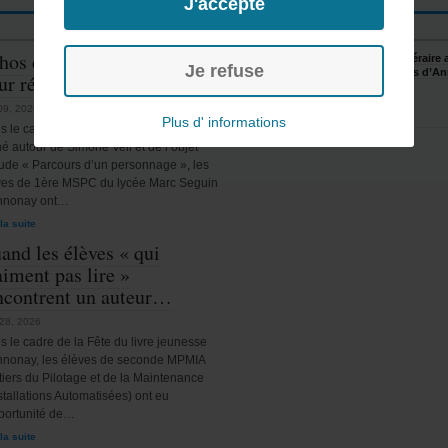
J'accepte
hos du passé, mémoire
Rencontre littérair
Je refuse
pour les élèves d’A
ur résister
Mar 20, 2025
 09, 2026
Plus d' informations
s le cadre d’un projet pédagogique
é autour de Simone Veil et de l’objet
tude « Parcours d’un personnage », les
ves de 1ère MSPC du lycée Marc Seguin
nnonay ont…
 la suite
and les élèves « qui
aiment pas lire »
ncontrent un auteur…
l 28, 2026
s le cadre de la Fête du livre jeunesse
nnonay, les élèves de seconde MPMIA
tiers du Pilotage et de la Maintenance
stallations Automatisées) ont eu
pportunité de…
 la suite