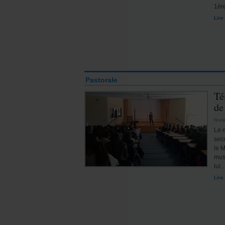
1èr
Lire
Pastorale
Té
de
févr
Le m
sec
le M
musi
lui
Lire