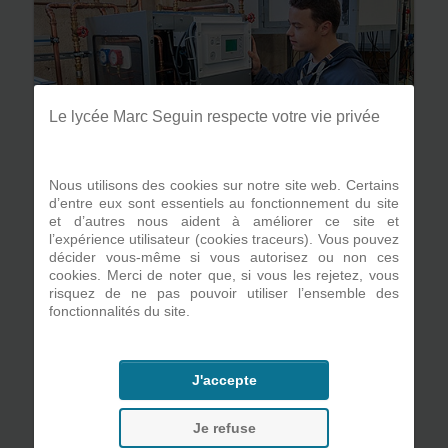
Le lycée Marc Seguin respecte votre vie privée
Nous utilisons des cookies sur notre site web. Certains
d’entre eux sont essentiels au fonctionnement du site
et d’autres nous aident à améliorer ce site et
Qualités personnelles requises :
l’expérience utilisateur (cookies traceurs). Vous pouvez
décider vous-même si vous autorisez ou non ces
Etre dynamique et avoir le sens des
cookies. Merci de noter que, si vous les rejetez, vous
responsabilités,
risquez de ne pas pouvoir utiliser l’ensemble des
Désirer répondre aux besoins des
fonctionnalités du site.
personnes,
Bonne résistance, capacité à soulever
des poids, des charges,
J'accepte
Etre très autonome, soigneux et
rigoureux,
Avoir l'esprit d'équipe,
Je refuse
Maturité, dynamisme et créativité.