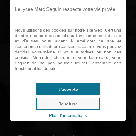
sont toujours
Le lycée Marc Seguin respecte votre vie privée
ouvertes.
Nous utilisons des cookies sur notre site web. Certains
d’entre eux sont essentiels au fonctionnement du site
et d’autres nous aident à améliorer ce site et
l’expérience utilisateur (cookies traceurs). Vous pouvez
Liens utiles...
décider vous-même si vous autorisez ou non ces
cookies. Merci de noter que, si vous les rejetez, vous
risquez de ne pas pouvoir utiliser l’ensemble des
fonctionnalités du site.
• Télécharger le calendrier des
stages
J'accepte
• Télécharger une convention
Je refuse
de stage
Plus d' informations