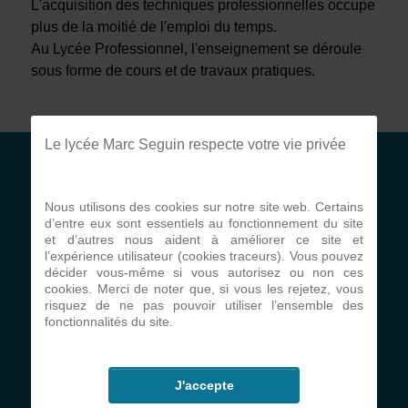
L'acquisition des techniques professionnelles occupe
plus de la moitié de l'emploi du temps.
Au Lycée Professionnel, l'enseignement se déroule
sous forme de cours et de travaux pratiques.
Le lycée Marc Seguin respecte votre vie privée
Etablissement
Nous utilisons des cookies sur notre site web. Certains
d’entre eux sont essentiels au fonctionnement du site
Projet d'établissement
et d’autres nous aident à améliorer ce site et
l’expérience utilisateur (cookies traceurs). Vous pouvez
Projet pastoral
décider vous-même si vous autorisez ou non ces
cookies. Merci de noter que, si vous les rejetez, vous
Communauté éducative
risquez de ne pas pouvoir utiliser l’ensemble des
fonctionnalités du site.
Règlement intérieur
Formulaire de contact
J'accepte
Conditions générales