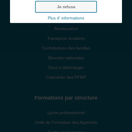
Je refuse
Infos pratiques
Plus d' informations
Restauration
Transports scolaires
Contributions des familles
Bourses nationales
Docs à télécharger
Calendrier des PFMP
Formations par structure
Lycée professionnel
Unité de Formation des Apprentis
Centre de formation