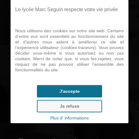
sont toujours
Le lycée Marc Seguin respecte votre vie privée
ouvertes.
Nous utilisons des cookies sur notre site web. Certains
d’entre eux sont essentiels au fonctionnement du site
et d’autres nous aident à améliorer ce site et
l’expérience utilisateur (cookies traceurs). Vous pouvez
Liens utiles...
décider vous-même si vous autorisez ou non ces
cookies. Merci de noter que, si vous les rejetez, vous
risquez de ne pas pouvoir utiliser l’ensemble des
fonctionnalités du site.
• Télécharger le calendrier des
stages
J'accepte
• Télécharger une convention
Je refuse
de stage
Plus d' informations