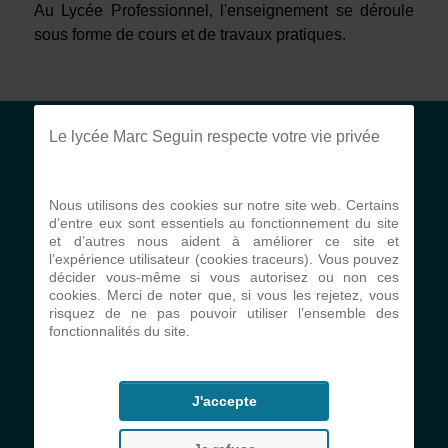
Au Lycée Professionnel, l'enseignement se déroule
sous forme de cours et de travaux pratiques.
Le lycée Marc Seguin respecte votre vie privée
Etablissement
Nous utilisons des cookies sur notre site web. Certains
Projet d'établissement
d’entre eux sont essentiels au fonctionnement du site
et d’autres nous aident à améliorer ce site et
Projet pastoral
l’expérience utilisateur (cookies traceurs). Vous pouvez
décider vous-même si vous autorisez ou non ces
Communauté éducative
cookies. Merci de noter que, si vous les rejetez, vous
risquez de ne pas pouvoir utiliser l’ensemble des
Règlement intérieur
fonctionnalités du site.
Formulaire de contact
Conditions générales
J'accepte