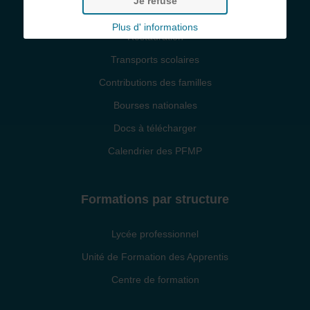
Je refuse
Infos pratiques
Plus d' informations
Restauration
Transports scolaires
Contributions des familles
Bourses nationales
Docs à télécharger
Calendrier des PFMP
Formations par structure
Lycée professionnel
Unité de Formation des Apprentis
Centre de formation