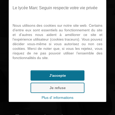
sont toujours
Le lycée Marc Seguin respecte votre vie privée
ouvertes.
Nous utilisons des cookies sur notre site web. Certains
d’entre eux sont essentiels au fonctionnement du site
et d’autres nous aident à améliorer ce site et
l’expérience utilisateur (cookies traceurs). Vous pouvez
Liens utiles...
décider vous-même si vous autorisez ou non ces
cookies. Merci de noter que, si vous les rejetez, vous
risquez de ne pas pouvoir utiliser l’ensemble des
fonctionnalités du site.
• Télécharger le calendrier des
stages
J'accepte
• Télécharger une convention
Je refuse
de stage
Plus d' informations